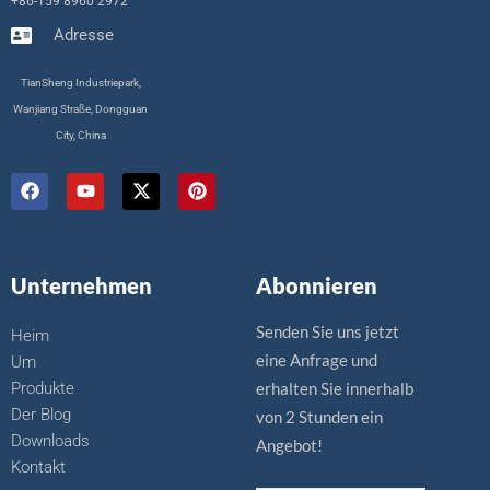
+86-159 8960 2972
Adresse
TianSheng Industriepark,
Wanjiang Straße, Dongguan
City, China
a
Y
X
P
u
o
-
i
f
u
T
n
f
t
w
t
a
u
i
e
c
b
t
r
Unternehmen
Abonnieren
e
e
t
e
b
e
s
o
r
t
Senden Sie uns jetzt
Heim
o
eine Anfrage und
k
Um
.
Produkte
erhalten Sie innerhalb
Der Blog
von 2 Stunden ein
Downloads
Angebot!
Kontakt