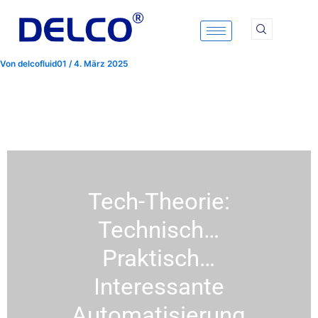
Zum
Inhalt
springen
Von
delcofluid01
/
4. März 2025
Tech-Theorie:
Technisch…
Praktisch…
Interessante
Automatisierung