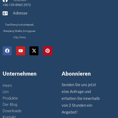
+86-159 8960 2972
Adresse
TianSheng Industriepark,
Wanjiang Straße, Dongguan
City, China
a
Y
X
P
u
o
-
i
f
u
T
n
f
t
w
t
a
u
i
e
c
b
t
r
Unternehmen
Abonnieren
e
e
t
e
b
e
s
o
r
t
Senden Sie uns jetzt
Heim
o
eine Anfrage und
k
Um
.
Produkte
erhalten Sie innerhalb
Der Blog
von 2 Stunden ein
Downloads
Angebot!
Kontakt