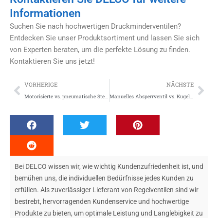
Informationen
Suchen Sie nach hochwertigen Druckminderventilen?
Entdecken Sie unser Produktsortiment und lassen Sie sich
von Experten beraten, um die perfekte Lösung zu finden.
Kontaktieren Sie uns jetzt!
Zurück
Näc
VORHERIGE
NÄCHSTE
Motorisierte vs. pneumatische Steuerventile: Was ist besser für Ihr System?
Manuelles Absperrventil vs. Kugelhahn: So wählen Sie das richtige Ventil für Ihr System aus
Bei DELCO wissen wir, wie wichtig Kundenzufriedenheit ist, und
bemühen uns, die individuellen Bedürfnisse jedes Kunden zu
erfüllen. Als zuverlässiger Lieferant von Regelventilen sind wir
bestrebt, hervorragenden Kundenservice und hochwertige
Produkte zu bieten, um optimale Leistung und Langlebigkeit zu