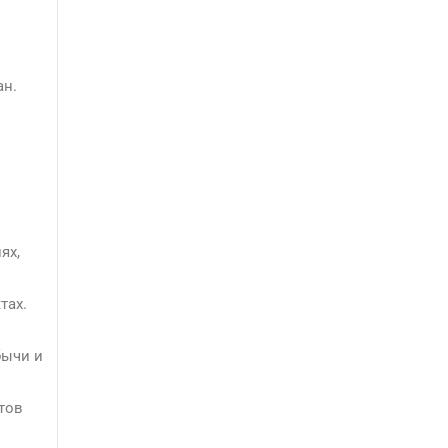
ан.
ях,
тах.
бычи и
тов