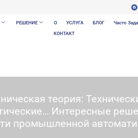
Ф
е
й
с
б
у
РЕШЕНИЕ
О
УСЛУГА
БЛОГ
Часто Зад
к
КОНТАКТ
хническая теория: Техническ
тические… Интересные реше
сти промышленной автомати