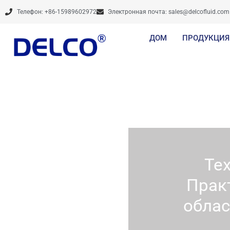
Перейти
Телефон: +86-15989602972
Электронная почта:
sales@delcofluid.com
к
содержимому
ДОМ
ПРОДУКЦИЯ
Те
Прак
обла