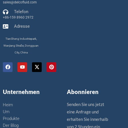
sales@delcofluid.com
Telefon
+86-159 8960 2972
Adresse
TianSheng Industriepark,
Wanjiang Straße, Dongguan
City, China
a
Y
X
P
u
o
-
i
f
u
T
n
f
t
w
t
a
u
i
e
c
b
t
r
Unternehmen
Abonnieren
e
e
t
e
b
e
s
o
r
t
Senden Sie uns jetzt
Heim
o
k
Um
eine Anfrage und
.
Produkte
erhalten Sie innerhalb
Der Blog
von 2 Stunden ein