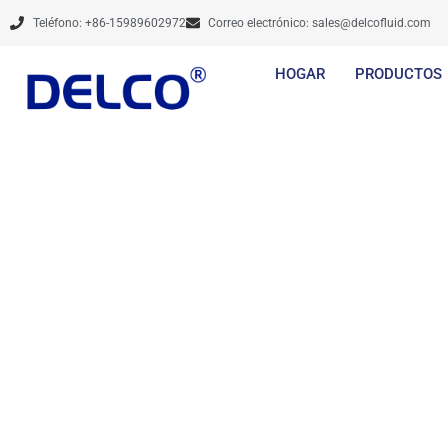
Ir
Teléfono: +86-15989602972
Correo electrónico:
sales@delcofluid.com
al
contenido
HOGAR
PRODUCTOS
Las marcas no se
productos, lo
desarrollarse de f