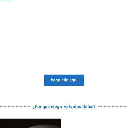
r un nuevo proveedor de válvulas: ¡
ra mucho más que la alegría del P
haga clic aquí
¿Por qué elegir válvulas Delco?