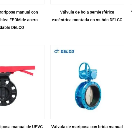
mariposa manual con
Válvula de bola semiesférica
oblea EPDM de acero
excéntrica montada en muñón DELCO
idable DELCO
riposa manual de UPVC
Válvula de mariposa con brida manual