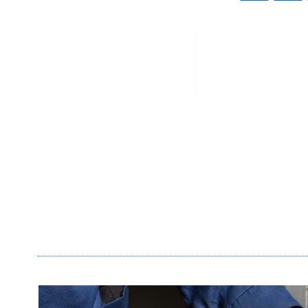
PRODUCTOS
Tenga cuidado al elegi
calidad du