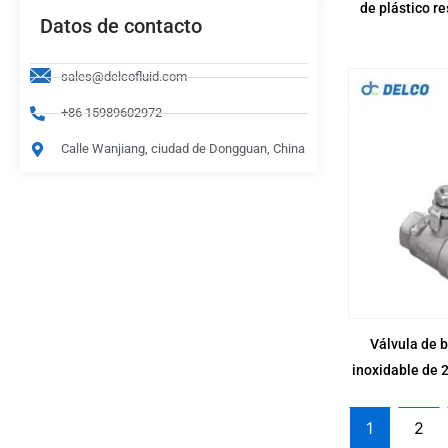
de plástico re
Datos de contacto
sales@delcofluid.com
+86 15989602972
Calle Wanjiang, ciudad de Dongguan, China
Válvula de 
inoxidable de 
1
2